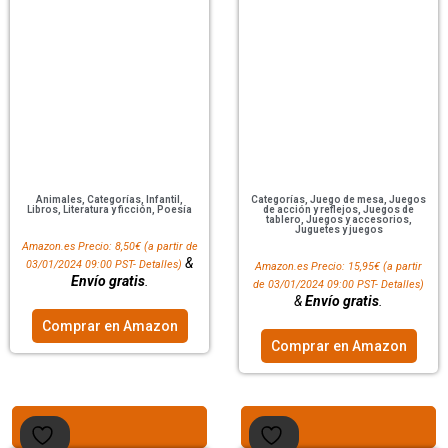
Animales
,
Categorías
,
Infantil
,
Categorías
,
Juego de mesa
,
Juegos
Libros
,
Literatura y ficción
,
Poesía
de acción y reflejos
,
Juegos de
tablero
,
Juegos y accesorios
,
Juguetes y juegos
Amazon.es Precio:
8,50
€
(a partir de
&
03/01/2024 09:00 PST-
Detalles
)
Amazon.es Precio:
15,95
€
(a partir
Envío gratis
.
de 03/01/2024 09:00 PST-
Detalles
)
&
Envío gratis
.
Comprar en Amazon
Comprar en Amazon