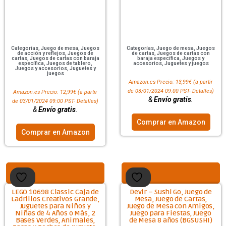
Categorías
,
Juego de mesa
,
Juegos
Categorías
,
Juego de mesa
,
Juegos
de acción y reflejos
,
Juegos de
de cartas
,
Juegos de cartas con
cartas
,
Juegos de cartas con baraja
baraja específica
,
Juegos y
específica
,
Juegos de tablero
,
accesorios
,
Juguetes y juegos
Juegos y accesorios
,
Juguetes y
juegos
Amazon.es Precio:
13,99
€
(a partir
de 03/01/2024 09:00 PST-
Detalles
)
Amazon.es Precio:
12,99
€
(a partir
&
Envío gratis
.
de 03/01/2024 09:00 PST-
Detalles
)
&
Envío gratis
.
Comprar en Amazon
Comprar en Amazon
LEGO 10698 Classic Caja de
Devir – Sushi Go, Juego de
Ladrillos Creativos Grande,
Mesa, Juego de Cartas,
Juguetes para Niños y
Juego de Mesa con Amigos,
Niñas de 4 Años o Más, 2
Juego para Fiestas, Juego
Bases Verdes, Animales,
de Mesa 8 años (BGSUSHI)