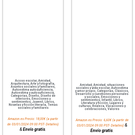
Acoso escolar
,
Amistad
,
Arquitectura
,
Arte y fotografía
,
Amistad
,
Amistad, situaciones
Asuntos sociales y familiares
,
sociales y vida escolar
,
Autoestima
Autoestima autosuficiencia
,
y amor propio
,
Categorías
,
Clásicos
,
Autoestima y autosuficiencia
,
Desarrollo y cuestiones personales
Categorías
,
Diseño
,
Diseño de
y sociales
,
Emociones y
interiores
,
Emociones y
sentimientos
,
Infantil
,
Libros
,
sentimientos
,
Juvenil
,
Libros
,
Literatura y ficción
,
Lugares y
Novelas y ficción literaria
,
Temas
culturas
,
Realeza
,
Vacaciones y
sociales y familiares
celebraciones
,
Valores
Amazon.es Precio:
18,00
€
(a partir
Amazon.es Precio:
6,60
€
(a partir de
de 03/01/2024 09:00 PST-
Detalles
)
&
03/01/2024 09:00 PST-
Detalles
)
&
Envío gratis
.
Envío gratis
.