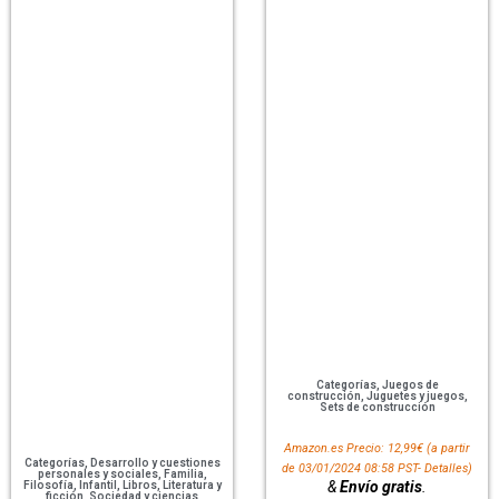
Categorías
,
Juegos de
construcción
,
Juguetes y juegos
,
Sets de construcción
Amazon.es Precio:
12,99
€
(a partir
Categorías
,
Desarrollo y cuestiones
de 03/01/2024 08:58 PST-
Detalles
)
personales y sociales
,
Familia
,
&
Envío gratis
.
Filosofía
,
Infantil
,
Libros
,
Literatura y
ficción
,
Sociedad y ciencias