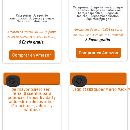
Categorías
,
Juego de mesa
,
Juegos
de cartas
,
Juegos de cartas con
baraja específica
,
Juegos de
Categorías
,
Juegos de
tablero
,
Juegos y accesorios
,
construcción
,
Juguetes y juegos
,
Juguetes y juegos
Sets de construcción
Amazon.es Precio:
10,50
€
(a partir
Amazon.es Precio:
40,96
€
(a partir
de 03/01/2024 08:58 PST-
Detalles
)
de 03/01/2024 09:00 PST-
Detalles
)
&
Envío gratis
.
&
Envío gratis
.
Comprar en Amazon
Comprar en Amazon
De mayor quiero ser…
LEGO 71385 Super Mario Pack P
feliz: 6 cuentos para
potenciar la positividad y
autoestima de los niños
(Emociones, valores y
hábitos)