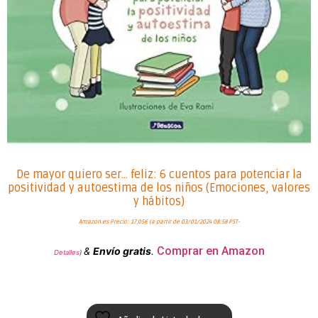
De mayor quiero ser… feliz: 6 cuentos para potenciar la
positividad y autoestima de los niños (Emociones, valores
y hábitos)
Amazon.es Precio:
17,05
€
(a partir de 03/01/2024 08:58 PST-
Comprar en Amazon
&
Envío gratis
.
Detalles
)