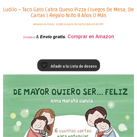
Ludilo – Taco Gato Cabra Queso Pizza | Juegos De Mesa, De
Cartas | Regalo Niño 8 Años O Más
Amazon.es Precio:
13,99
€
(a partir de 03/01/2024 09:00 PST-
Comprar en Amazon
&
Envío gratis
.
Detalles
)
Añadir a la Lista de deseos